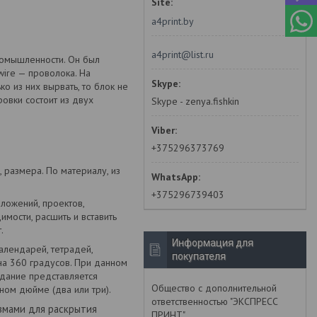
a4print.by
a4print@list.ru
ромышленности. Он был
wire — проволока. На
о из них вырвать, то блок не
овки состоит из двух
Skype - zenya.fishkin
+375296373769
 размера. По материалу, из
+375296739403
ложений, проектов,
мости, расшить и вставить
.
Информация для
алендарей, тетрадей,
покупателя
на 360 градусов. При данном
дание представляется
Общество с дополнительной
ном дюйме (два или три).
ответственностью "ЭКСПРЕСС
змами для раскрытия
ПРИНТ"