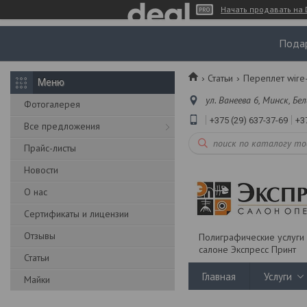
Начать продавать на 
Подар
Статьи
Переплет wire-
ул. Ванеева 6, Минск, Бе
Фотогалерея
+375 (29) 637-37-69
+3
Все предложения
Прайс-листы
Новости
О нас
Сертификаты и лицензии
Отзывы
Полиграфические услуги 
салоне Экспресс Принт
Статьи
Главная
Услуги
Майки