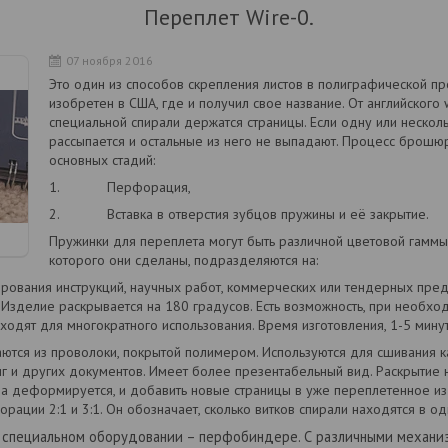
Переплет Wire-0.
07 ноября 2016
Это один из способов скрепления листов в полиграфической п
изобретен в США, где и получил свое название. От английского 
специальной спирали держатся страницы. Если одну или нескольк
рассыпается и остальные из него не выпадают. Процесс брошюр
основных стадий:
1. Перфорация,
2. Вставка в отверстия зубцов пружины и её закрытие.
Пружинки для переплета могут быть различной цветовой гаммы,
которого они сделаны, подразделяются на:
ования инструкций, научных работ, коммерческих или тендерных пред
Изделие раскрывается на 180 градусов. Есть возможность, при необходи
ходят для многократного использования. Время изготовления, 1-5 минут
аются из проволоки, покрытой полимером. Используются для сшивания к
иг и других документов. Имеет более презентабельный вид. Раскрытие 
а деформируется, и добавить новые страницы в уже переплетенное из
ации 2:1 и 3:1. Он обозначает, сколько витков спирали находятся в од
а специальном оборудовании – перфобиндере. С различными механи