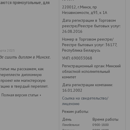
аются прямоугольные, для
220012, г.Минск, пр
Независимости, д93, к 1А
Дата регистрации в Торговом
реестре/Реестре бытовых услуг:
26.08.2016
Номер в Торговом реестре/
Реестре бытовых услуг: 36177,
Республика Беларусь
арта 2025
где сшить диплом в Минске.
УНП: 690033068
Регистрационный орган: Минский
статье мы расскажем, как
областной исполнительный
переплести дипломную
комитет
 проект или магистерскую
Дата регистрации компании:
тацию в твердый переплет.
16.01.2002
Полная версия статьи
Ссылка на свидетельство/
лицензию
Режим работы:
День
Время работы
Понедельник
09:00-18:00