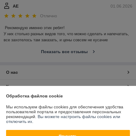
АЕ
01.06.2026
Отлично
Рекомендую именно этих ребят!

У них столько разных видов того, что можно сделать и напечатать, 
все захотелось там заказать, и цены совсем не кусачие
Показать все отзывы
О нас
Контакты
Обработка файлов cookie
Доставка и оплата
Мы используем файлы cookies для обеспечения удобства
пользователей портала и предоставления персональных
График работы
рекомендаций.
Вы можете настроить файлы cookies или
отключить их.
Полная версия сайта