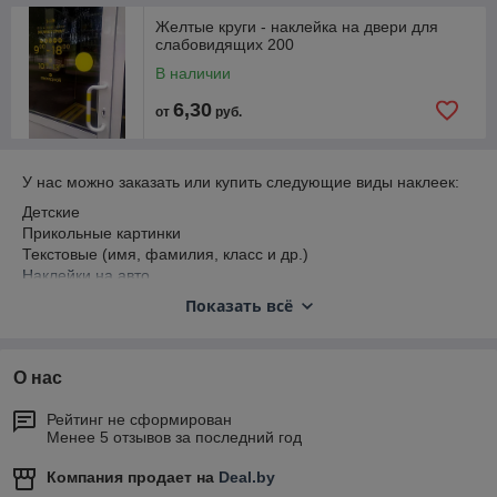
Желтые круги - наклейка на двери для
слабовидящих 200
В наличии
6,30
от
руб.
У нас можно заказать или купить следующие виды наклеек:
Детские
Прикольные картинки
Текстовые (имя, фамилия, класс и др.)
Наклейки на авто
На бутылку
Показать всё
На стекло
Прозрачные
На товары (этикетка)
О нас
Рекламные
Информационные
Рейтинг не сформирован
Ценники
Менее 5 отзывов за последний год
На ежедневник
И др.
Компания продает на
Deal.by