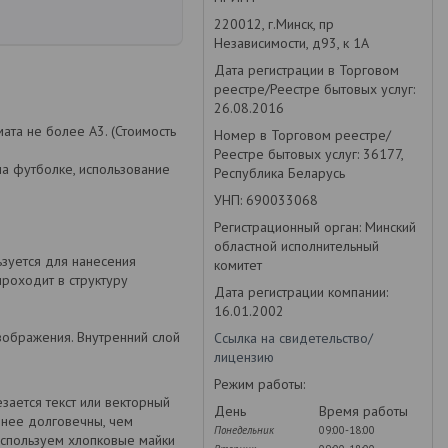
220012, г.Минск, пр
Независимости, д93, к 1А
Дата регистрации в Торговом
реестре/Реестре бытовых услуг:
26.08.2016
та не более А3. (Стоимость
Номер в Торговом реестре/
Реестре бытовых услуг: 36177,
на футболке, использование
Республика Беларусь
УНП: 690033068
Регистрационный орган: Минский
областной исполнительный
ьзуется для нанесения
комитет
проходит в структуру
Дата регистрации компании:
16.01.2002
зображения. Внутренний слой
Ссылка на свидетельство/
лицензию
Режим работы:
зается текст или векторный
День
Время работы
енее долговечны, чем
Понедельник
09:00-18:00
используем хлопковые майки