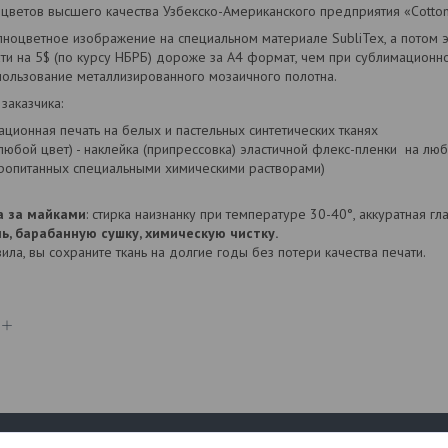
 цветов высшего качества
Узбекско-Американского предприятия «Cotton
ноцветное изображение на специальном материале SubliTex, а потом э
ати на 5$ (по курсу НБРБ) дороже за А4 формат, чем при сублимационно
пользование металлизированного мозаичного полотна.
заказчика:
ционная печать на белых и пастельных синтетических тканях
любой цвет) - наклейка (припрессовка) эластичной флекс-пленки на люб
пропитанных специальными химическими растворами)
а за майками
: стирка наизнанку при температуре 30-40°, аккуратная г
ь, барабанную сушку, химическую чистку.
ла, вы сохраните ткань на долгие годы без потери качества печати.
я
Полезное