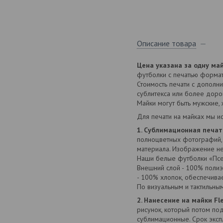
Описание товара
Цена указана за одну ма
футболки с печатью формат
Стоимость печати с дополн
сублитекса или более доро
Майки могут быть мужские,
Для печати на майках мы и
1. Сублимационная печат
полноцветных фотографий, р
материала. Изображение не
Наши белые футболки «Псев
Внешний слой - 100% полиэ
- 100% хлопок, обеспечива
По визуальным и тактильны
2. Нанесение на майки Fl
рисунок, который потом по
сублимационные. Срок эксп