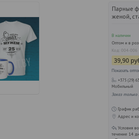
Парные ф
женой, с
В наличии
Оптом и в ро
Код:
004-006
39,90
ру
Показать опт
+375 (29) 6
Мобильный
Заказ только
График ра
Адрес и ко
течение 14 д