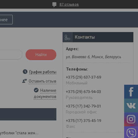
87 отзывов
нее
Контакты
Найти
ул. Ванеева 6, Минск, Беларусь
График работы
+375 (29) 637-37-69
Оставить отзыв
Мобильный
Наличие
+375 (29) 673-94-03
документов
Руководитель
+375 (17) 342-79-01
Городской офис
+375 (17) 375-45-19
Факс
Парные футболки "стала женой, стал мужем"