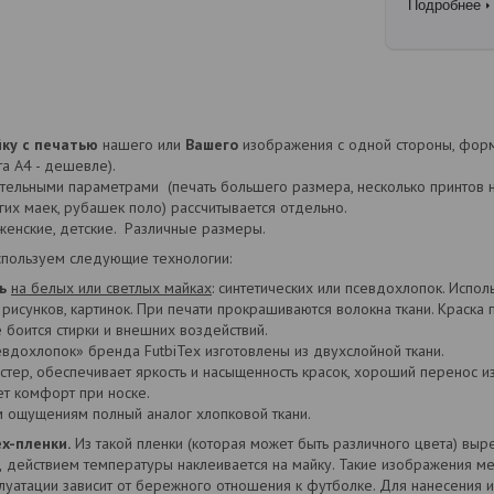
Подробнее
йку с печатью
нашего или
Вашего
изображения с одной стороны, форма
а А4 - дешевле).
ительными параметрами (печать большего размера, несколько принтов 
гих маек, рубашек поло) рассчитывается отдельно.
 женские, детские. Различные размеры.
спользуем следующие технологии:
ь
на белых или светлых майках
: синтетических или псевдохлопок. Испол
исунков, картинок. При печати прокрашиваются волокна ткани. Краска 
 боится стирки и внешних воздействий.
дохлопок» бренда FutbiTex изготовлены из двухслойной ткани.
стер, обеспечивает яркость и насыщенность красок, хороший перенос и
ет комфорт при носке.
м ощущениям полный аналог хлопковой ткани.
ex-пленки.
Из такой пленки (которая может быть различного цвета) выре
д действием температуры наклеивается на майку. Такие изображения м
луатации зависит от бережного отношения к футболке. Для нанесения 