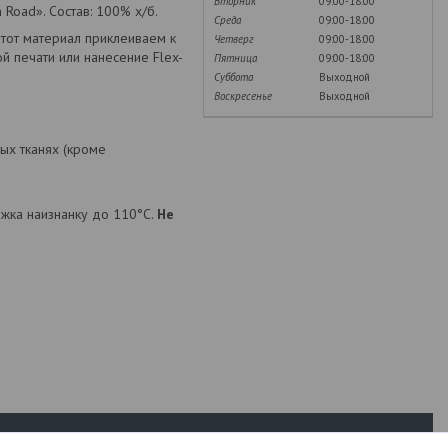
Вторник
09:00-18:00
 Road». Состав: 100% х/б.
Среда
09:00-18:00
тот материал приклеиваем к
Четверг
09:00-18:00
й печати или нанесение Flex-
Пятница
09:00-18:00
Суббота
Выходной
Воскресенье
Выходной
ых тканях (кроме
лажка наизнанку до 110°С.
Не
Популярное