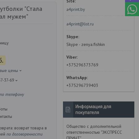
утболки "Стала
a4print.by
тал мужем"
a4print@list.ru
зницу
Skype - zenya.fishkin
б.
+375296373769
овые цены
37-37-69
+375296739403
 по телефону
Информация для
боты
покупателя
нтакты
Общество с дополнительной
возврат товара в
ответственностью "ЭКСПРЕСС
ней
по договоренности
ПРИНТ"