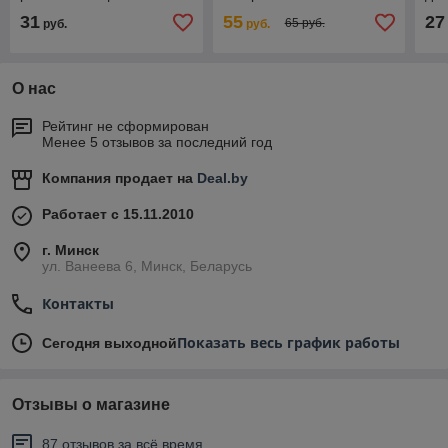
как прожектор. С Вашим
каждый день, 620 мл
кла
31
55
27
65 руб.
руб.
руб.
логотипом на нем.
сталь, чёрный матовый.
О нас
Рейтинг не сформирован
Менее 5 отзывов за последний год
Компания продает на
Deal.by
Работает с 15.11.2010
г. Минск
ул. Ванеева 6, Минск, Беларусь
Контакты
Показать весь график работы
Сегодня выходной
Отзывы о магазине
87 отзывов за всё время