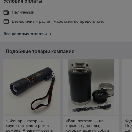
Условия оплаты
Наличными
Безналичный расчет. Работаем по предоплате.
Все условия оплаты
Подобные товары компании
⚡ Фонарь, который
«Ваш логотип — на
Фут
крушит стекло и режет
термосе для еды,
Под
ремень. А ещё — светит
который возят с собой
дет