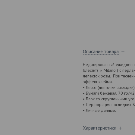
Описание товара
Недатированный ежедневник
блестит) и Milano ( с перл
лепесток розы. При тиснен
эффект клейма.
• Ляссе (ленточки-закладки
• Бумаги бежевая, 70 гр/м2
• Блок со скругленными уго
• Перфорация последних 8 
• Личные данные.
Характеристики