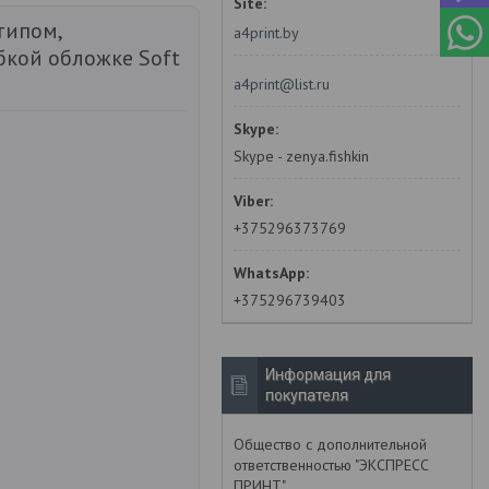
типом,
a4print.by
бкой обложке Soft
a4print@list.ru
Skype - zenya.fishkin
+375296373769
+375296739403
Информация для
покупателя
Общество с дополнительной
ответственностью "ЭКСПРЕСС
ПРИНТ"