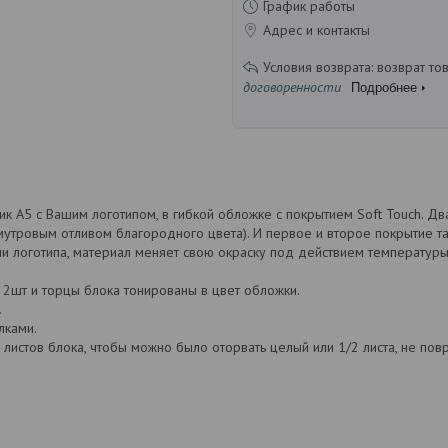
График работы
Адрес и контакты
возврат то
договоренности
Подробнее
 А5 с Вашим логотипом, в гибкой обложке с покрытием Soft Touch. Два
амутровым отливом благородного цвета). И первое и второе покрытие т
ии логотипа, материал меняет свою окраску под действием температуры
) 2шт и торцы блока тонированы в цвет обложки.
.
лками.
листов блока, чтобы можно было оторвать целый или 1/2 листа, не пов