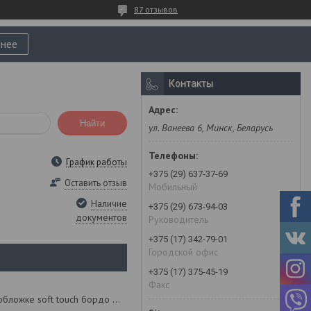
87 отзывов
нее
Контакты
Найти
ул. Ванеева 6, Минск, Беларусь
График работы
+375 (29) 637-37-69
Оставить отзыв
Мобильный
Наличие
+375 (29) 673-94-03
документов
Руководитель
+375 (17) 342-79-01
Городской офис
+375 (17) 375-45-19
Факс
Ежедневник а5 с логотипом, недатированный, в гибкой обложке soft touch бордо milano