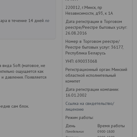
220012, г.Минск, пр
Независимости, д93, к 1А
вара в течение 14 дней
по
Дата регистрации в Торговом
реестре/Реестре бытовых услуг:
26.08.2016
Номер в Торговом реестре/
Реестре бытовых услуг: 36177,
Республика Беларусь
УНП: 690033068
 вида Soft (матовое, не
Регистрационный орган: Минский
актильно ощущается как
областной исполнительный
 и давления. Появляется
комитет
Дата регистрации компании:
16.01.2002
Ссылка на свидетельство/
редив сам блок.
лицензию
Режим работы:
День
Время работы
Понедельник
09:00-18:00