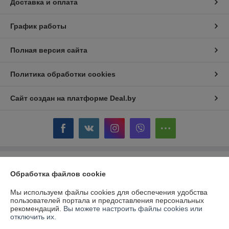
Доставка и оплата
График работы
Полная версия сайта
Политика обработки cookies
Сайт создан на платформе Deal.by
Информация для покупателя
Обработка файлов cookie
Юридическое лицо:
Общество с дополнительной ответственностью
"ЭКСПРЕСС ПРИНТ"
Мы используем файлы cookies для обеспечения удобства
220012, г.Минск, пр Независимости, д93, к 1А
пользователей портала и предоставления персональных
рекомендаций.
Вы можете настроить файлы cookies или
Регистрационный номер ЕГР: 690033068
отключить их.