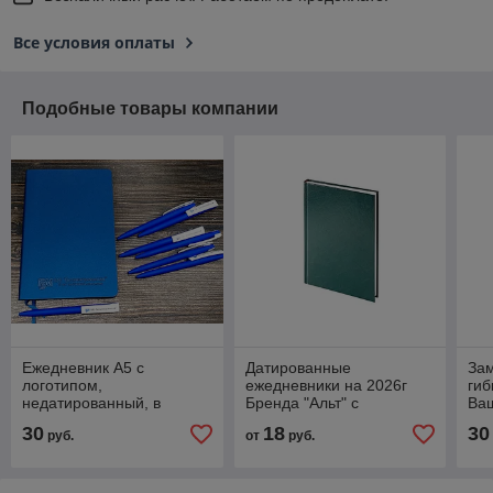
Все условия оплаты
Подобные товары компании
Ежедневник А5 с
Датированные
За
логотипом,
ежедневники на 2026г
гиб
недатированный, в
Бренда "Альт" с
Ва
гибкой обложке Soft Touch
логотипом
Ма
30
18
30
руб.
от
руб.
им