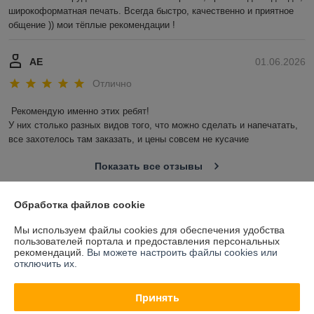
широкоформатная печать. Всегда быстро, качественно и приятное 
общение )) мои тёплые рекомендации !
АЕ
01.06.2026
Отлично
Рекомендую именно этих ребят!

У них столько разных видов того, что можно сделать и напечатать, 
все захотелось там заказать, и цены совсем не кусачие
Показать все отзывы
Обработка файлов cookie
О нас
Мы используем файлы cookies для обеспечения удобства
пользователей портала и предоставления персональных
Контакты
рекомендаций.
Вы можете настроить файлы cookies или
отключить их.
Доставка и оплата
Принять
График работы