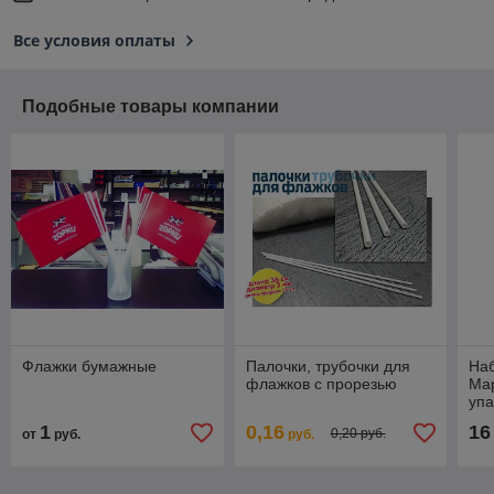
Все условия оплаты
Подобные товары компании
Флажки бумажные
Палочки, трубочки для
Наб
флажков с прорезью
Мар
упа
1
0,16
16
0,20 руб.
от
руб.
руб.