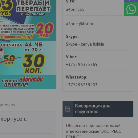
a4print.by
a4print@list.ru
Skype - zenya.fishkin
+375296373769
+375296739403
ью минск
Информация для
покупателя
корпусе с
Общество с дополнительной
ответственностью "ЭКСПРЕСС
ПРИНТ"