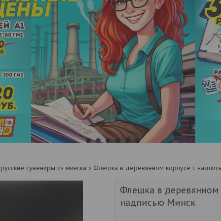
1
2
3
4
5
6
русские сувениры из минска
Флешка в деревянном корпусе с надпис
Флешка в деревянном 
надписью Минск