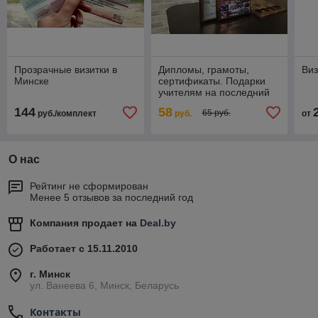
Прозрачные визитки в
Дипломы, грамоты,
Виз
Минске
сертификаты. Подарки
учителям на последний
звонок.
144
58
65 руб.
руб./комплект
руб.
от
О нас
Рейтинг не сформирован
Менее 5 отзывов за последний год
Компания продает на
Deal.by
Работает с 15.11.2010
г. Минск
ул. Ванеева 6, Минск, Беларусь
Контакты