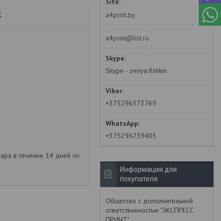
к
a4print.by
a4print@list.ru
Skype - zenya.fishkin
+375296373769
+375296739403
вара в течение 14 дней
по
Информация для
покупателя
Общество с дополнительной
ответственностью "ЭКСПРЕСС
ПРИНТ"