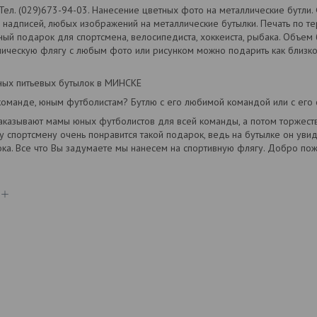
Тел. (029)673-94-03. Нанесение цветных фото на металлические бутли. 
, надписей, любых изображений на металлические бутылки. Печать по те
ый подарок для спортсмена, велосипедиста, хоккеиста, рыбака. Объем 
лическую флягу с любым фото или рисунком можно подарить как близком
ных питьевых бутылок в МИНСКЕ
оманде, юным футболистам? Бутлю с его любимой командой или с его
 заказывают мамы юных футболистов для всей команды, а потом торжест
 спортсмену очень понравится такой подарок, ведь на бутылке он ув
ка. Все что Вы задумаете мы нанесем на спортивную флягу. Добро пож