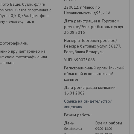
Фото Ваше, бутли, фляги
220012, г.Минск, пр
рмосам. Фляга спортивная с
Независимости, д93, к 1А
бутли 0,5-0,75л. Цвет фона
Дата регистрации в Торговом
у человеку, так и
реестре/Реестре бытовых услуг:
26.08.2016
Номер в Торговом реестре/
 фотографиями..
Реестре бытовых услуг: 36177,
венно вручает тренер на
Республика Беларусь
идит свою фотографию или
УНП: 690033068
аловать.
Регистрационный орган: Минский
областной исполнительный
комитет
Дата регистрации компании:
16.01.2002
Ссылка на свидетельство/
лицензию
Режим работы:
День
Время работы
Понедельник
09:00-18:00