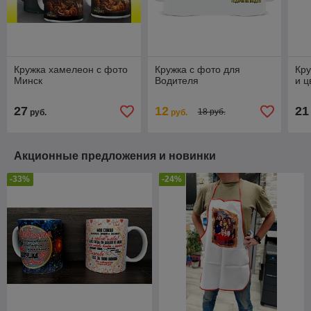
Кружка хамелеон с фото
Кружка с фото для
Кру
Минск
Водителя
и ц
27
12
21
18 руб.
руб.
руб.
Акционные предложения и новинки
-33%
-24%