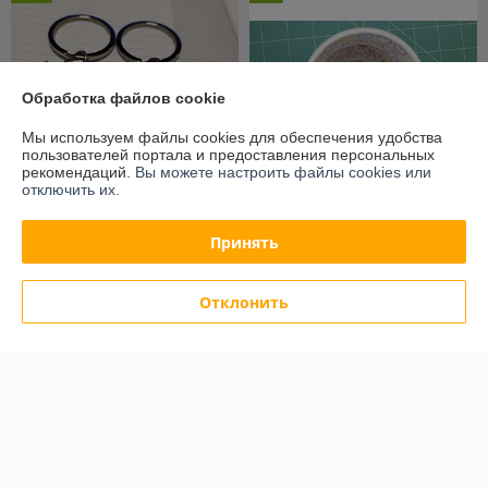
Обработка файлов cookie
Мы используем файлы cookies для обеспечения удобства
пользователей портала и предоставления персональных
рекомендаций.
Вы можете настроить файлы cookies или
отключить их.
Парные брелоки для
Принять
влюбленных
Кружки с печатью внутри
В наличии
В наличии
Отклонить
30
руб./пара
14
от 15 руб.
от
руб.
37 руб./пара
Показать ещё
О нас