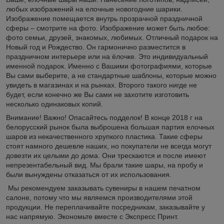
любых изображений на елочные новогодние шарики.
Изображение помещается внутрь прозрачной праздничной
сферы – смотрите на фото. Изображение может быть любое:
фото семьи, друзей, знакомых, любимых. Отличный подарок на
Новый год и Рождество. Он гармонично разместится в
праздничном интерьере или на ёлочке. Это индивидуальный
именной подарок. Именно с Вашими фотографиями, которые
Вы сами выберите, а не стандартные шаблоны, которые можно
увидеть в магазинах и на рынках. Второго такого нигде не
будет, если конечно же Вы сами не захотите изготовить
несколько одинаковых копий.
Внимание! Важно! Опасайтесь подделок! В конце 2018 г на
белорусский рынок была выброшена большая партия елочных
шаров из некачественного хрупкого пластика. Такие сферы
стоят намного дешевле наших, но покупатели не всегда могут
довезти их целыми до дома. Они трескаются и после имеют
непрезентабельный вид. Мы брали такие шары, на пробу и
были вынуждены отказаться от их использования.
Мы рекомендуем заказывать сувениры в нашем печатном
салоне, потому что мы являемся производителями этой
продукции. Не переплачивайте посредникам, заказывайте у
нас напрямую. Экономьте вместе с Экспресс Принт.